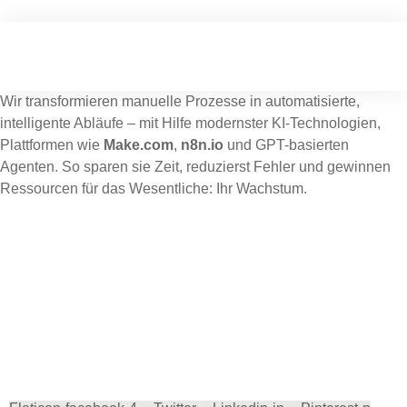
Skip
to
content
Wir transformieren manuelle Prozesse in automatisierte,
intelligente Abläufe – mit Hilfe modernster KI-Technologien,
Plattformen wie
Make.com
,
n8n.io
und GPT-basierten
Agenten. So sparen sie Zeit, reduzierst Fehler und gewinnen
Ressourcen für das Wesentliche: Ihr Wachstum.
Verbinden Sie sich mit uns auf beliebten sozialen
Plattformen, um die neuesten Updates zu erhalten.