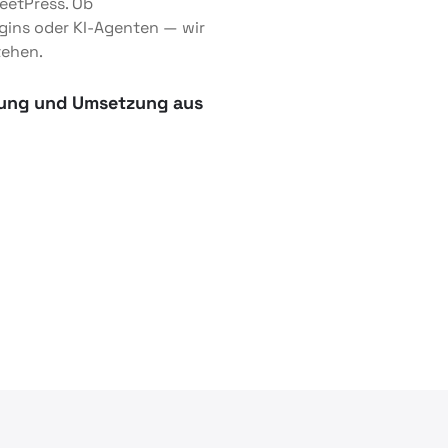
eetPress. Ob
gins oder KI-Agenten — wir
tehen.
atung und Umsetzung aus