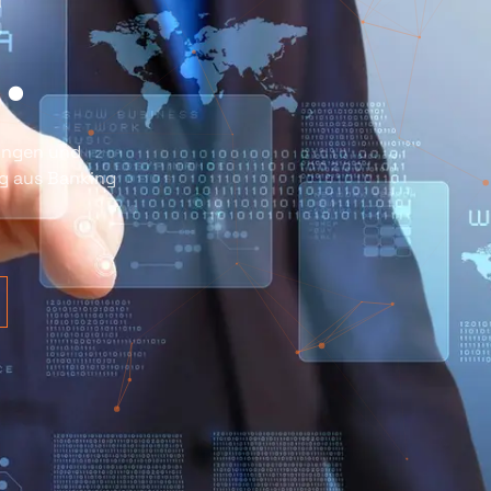
n
.
sungen und
ng aus Banking