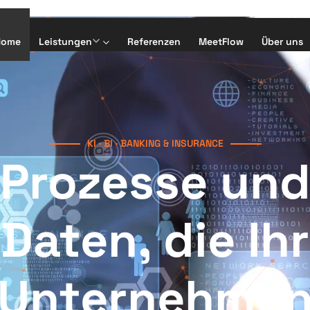
Home
Leistungen
Referenzen
MeetFlow
Über uns
KI · BI · BANKING & INSURANCE
Prozesse un
Daten, die Ihr
Unternehme