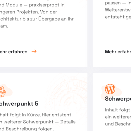
passen — in
nd Module — praxiserprobt in
Weiterentw
ängeren Projekten. Von der
entsteht g
rchitektur bis zur Übergabe an Ihr
eam.
ehr erfahren
Mehr erfah
Schwerp
chwerpunkt 5
Inhalt folgt
halt folgt in Kürze. Hier entsteht
ein weitere
in weiterer Schwerpunkt — Details
und Beschr
nd Beschreibung folgen.