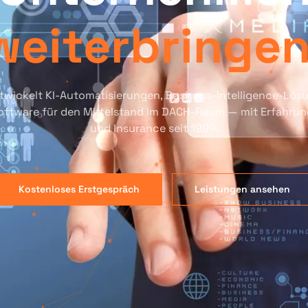
weiterbringe
twickelt KI-Automatisierungen, Business-Intelligence-Lö
Software für den Mittelstand im DACH-Raum — mit Erfahru
und Insurance seit 1999.
Kostenloses Erstgespräch
Leistungen ansehen