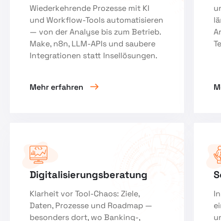
Wiederkehrende Prozesse mit KI
u
und Workflow-Tools automatisieren
l
— von der Analyse bis zum Betrieb.
A
Make, n8n, LLM-APIs und saubere
T
Integrationen statt Insellösungen.
Mehr erfahren
M
Digitalisierungsberatung
S
Klarheit vor Tool-Chaos: Ziele,
In
Daten, Prozesse und Roadmap —
e
besonders dort, wo Banking-,
u