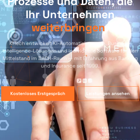
Prozesse und Daten, die
Ihr Unternehmen
weiterbringen
.
KITech entwickelt KI-Automatisierungen, Business-
Intelligence-Lösungen und individuelle Software für den
Mittelstand im DACH-Raum — mit Erfahrung aus Banking
und Insurance seit 1999.
Kostenloses Erstgespräch
Leistungen ansehen