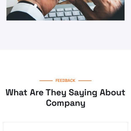
Save Security
Cloud Service
FEEDBACK
What Are They Saying About
Company
Platform Integar
Social Media